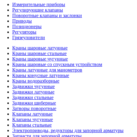
Измерительные приборы
Регулирующие клапаны
Поворотные клапаны и заслонки
Приводы
Позиционеры
Регуляторы
Грязеуловители
Краны шаровые латунные
Краны шаровые стальные
Краны шаровые чугунные
Краны шаровые со спускным устройством
Краны латунные для манометров
Краны конусные латунные
Краны водоразборные
Задвижки чугунные
Задвижки латунные
Задвижки стальные
Задвижки шиберные
Затворы поворотные
Клапаны латунные
Клапаны чугунные
Клапаны стальные
Электроприводы, редукторы для запорной арматуры
Запчасти для запорной арматуры