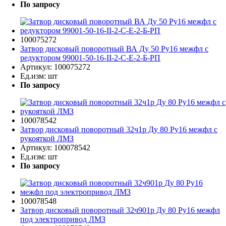
По запросу
100075272
Затвор дисковый поворотный ВА Ду 50 Ру16 межфл с
редуктором 99001-50-16-II-2-С-Е-2-Б-РП
Артикул:
100075272
Ед.изм:
шт
По запросу
100078542
Затвор дисковый поворотный 32ч1р Ду 80 Ру16 межфл с
рукояткой ЛМЗ
Артикул:
100078542
Ед.изм:
шт
По запросу
100078548
Затвор дисковый поворотный 32ч901р Ду 80 Ру16 межфл
под электропривод ЛМЗ