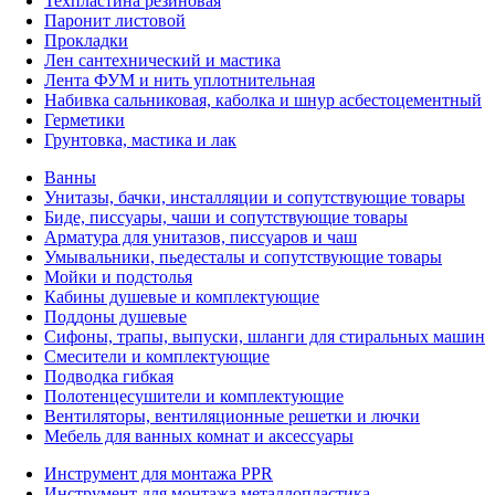
Техпластина резиновая
Паронит листовой
Прокладки
Лен сантехнический и мастика
Лента ФУМ и нить уплотнительная
Набивка сальниковая, каболка и шнур асбестоцементный
Герметики
Грунтовка, мастика и лак
Ванны
Унитазы, бачки, инсталляции и сопутствующие товары
Биде, писсуары, чаши и сопутствующие товары
Арматура для унитазов, писсуаров и чаш
Умывальники, пьедесталы и сопутствующие товары
Мойки и подстолья
Кабины душевые и комплектующие
Поддоны душевые
Сифоны, трапы, выпуски, шланги для стиральных машин
Смесители и комплектующие
Подводка гибкая
Полотенцесушители и комплектующие
Вентиляторы, вентиляционные решетки и лючки
Мебель для ванных комнат и аксессуары
Инструмент для монтажа PPR
Инструмент для монтажа металлопластика