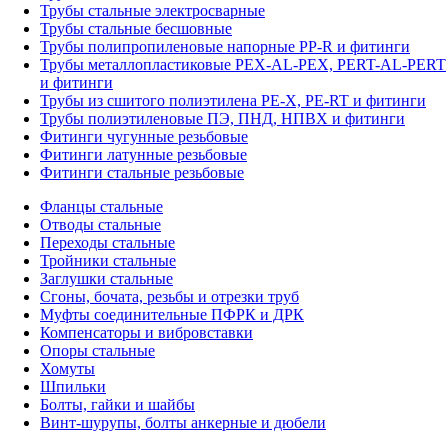
Трубы стальные электросварные
Трубы стальные бесшовные
Трубы полипропиленовые напорные PP-R и фитинги
Трубы металлопластиковые PEX-AL-PEX, PERT-AL-PERT
и фитинги
Трубы из сшитого полиэтилена PE-X, PE-RT и фитинги
Трубы полиэтиленовые ПЭ, ПНД, НПВХ и фитинги
Фитинги чугунные резьбовые
Фитинги латунные резьбовые
Фитинги стальные резьбовые
Фланцы стальные
Отводы стальные
Переходы стальные
Тройники стальные
Заглушки стальные
Сгоны, бочата, резьбы и отрезки труб
Муфты соединительные ПФРК и ДРК
Компенсаторы и вибровставки
Опоры стальные
Хомуты
Шпильки
Болты, гайки и шайбы
Винт-шурупы, болты анкерные и дюбели