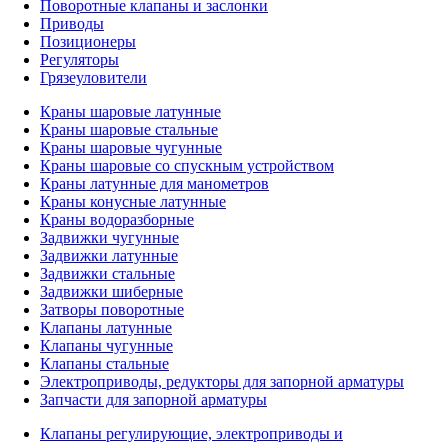
Поворотные клапаны и заслонки
Приводы
Позиционеры
Регуляторы
Грязеуловители
Краны шаровые латунные
Краны шаровые стальные
Краны шаровые чугунные
Краны шаровые со спускным устройством
Краны латунные для манометров
Краны конусные латунные
Краны водоразборные
Задвижки чугунные
Задвижки латунные
Задвижки стальные
Задвижки шиберные
Затворы поворотные
Клапаны латунные
Клапаны чугунные
Клапаны стальные
Электроприводы, редукторы для запорной арматуры
Запчасти для запорной арматуры
Клапаны регулирующие, электроприводы и