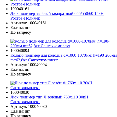
100040161
Люк полимер зелёный квадратный 655/550/60 15кН
Ростов-Полимер
Артикул:
100040161
Ед.изм:
шт
По запросу
100040094
Кольцо полимер для колодца d=1060-1070мм; h=190-200мм
m=62,8кг Сантехкомплект
Артикул:
100040094
Ед.изм:
шт
По запросу
100040030
Люк полимер тип Л зелёный 760х110 30кН
Сантехкомплект
Артикул:
100040030
Ед.изм:
шт
По запросу