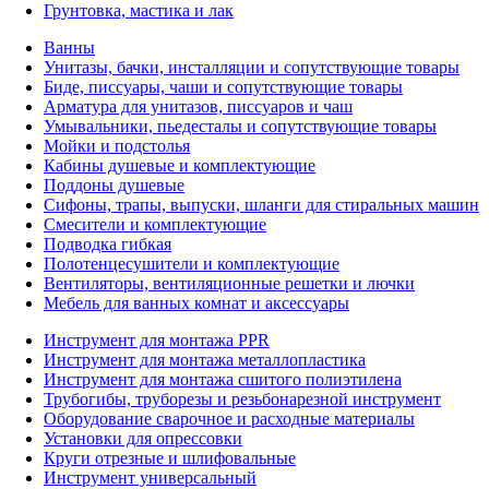
Грунтовка, мастика и лак
Ванны
Унитазы, бачки, инсталляции и сопутствующие товары
Биде, писсуары, чаши и сопутствующие товары
Арматура для унитазов, писсуаров и чаш
Умывальники, пьедесталы и сопутствующие товары
Мойки и подстолья
Кабины душевые и комплектующие
Поддоны душевые
Сифоны, трапы, выпуски, шланги для стиральных машин
Смесители и комплектующие
Подводка гибкая
Полотенцесушители и комплектующие
Вентиляторы, вентиляционные решетки и лючки
Мебель для ванных комнат и аксессуары
Инструмент для монтажа PPR
Инструмент для монтажа металлопластика
Инструмент для монтажа сшитого полиэтилена
Трубогибы, труборезы и резьбонарезной инструмент
Оборудование сварочное и расходные материалы
Установки для опрессовки
Круги отрезные и шлифовальные
Инструмент универсальный